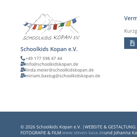
Verm
Kurzg
Schoolkids Kopan e.V.
+49 177 598 47 44
info@schoolkidskopan.de
linda.meier@schoolkidskopan.de
miriam.bastug@schoolkidskopan.de
© 2026 Schoolkids Kopan e.V. |
WEBSITE & GESTALTUNG:
FOTOGRAFIE & FILM:
www.steven-kasa.de
und Johanna Ka