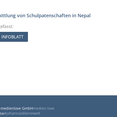
ittlung von Schulpatenschaften in Nepal
efasst:
INFOBLATT
 medienlove GmbH
medien.love
sa
#johannaskleinewelt